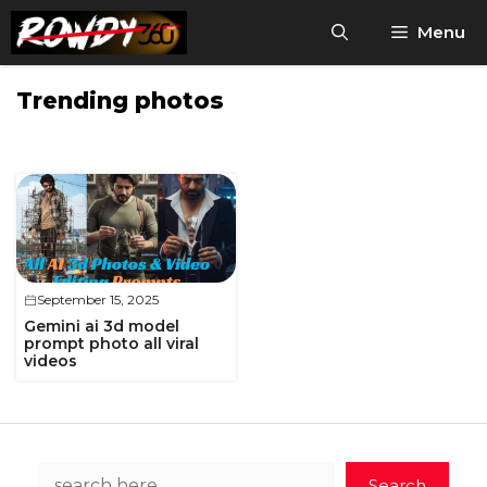
Skip
Menu
to
content
Trending photos
September 15, 2025
Gemini ai 3d model
prompt photo all viral
videos
Search
Search