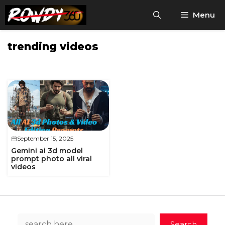
Skip
Menu
to
content
trending videos
September 15, 2025
Gemini ai 3d model
prompt photo all viral
videos
Search
Search