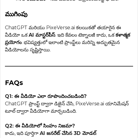
ముగింపు
ChatGPT మరియు PixeVerse.ai కలయికతో తయారైన ఈ
వీడియో ఒక
AI మాస్టర్‌పీస్
. ఇది కేవలం టెక్నాలజీ కాదు, ఒక
కళాత్మక
ప్రయోగం
. భవిష్యత్తులో ఇలాంటి ప్రాంప్ట్‌లు మరిన్ని అద్భుతమైన
వీడియోలను సృష్టిస్తాయి.
FAQs
Q1: ఈ వీడియో ఎలా రూపొందించబడింది?
ChatGPT ప్రాంప్ట్ ద్వారా డిజైన్ చేసి, PixeVerse.ai యానిమేషన్
టూల్ ద్వారా వీడియోగా మార్చబడింది.
Q2: ఈ వీడియోలో సింహం నిజమా?
కాదు, ఇది పూర్తిగా
AI జనరేట్ చేసిన 3D మోడల్
.