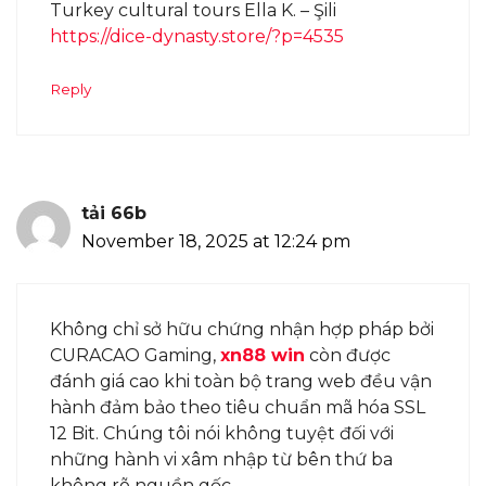
Turkey cultural tours Ella K. – Şili
https://dice-dynasty.store/?p=4535
Reply
tải 66b
November 18, 2025 at 12:24 pm
Không chỉ sở hữu chứng nhận hợp pháp bởi
CURACAO Gaming,
xn88 win
còn được
đánh giá cao khi toàn bộ trang web đều vận
hành đảm bảo theo tiêu chuẩn mã hóa SSL
12 Bit. Chúng tôi nói không tuyệt đối với
những hành vi xâm nhập từ bên thứ ba
không rõ nguồn gốc.