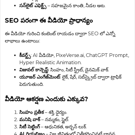
సన్‌లైట్ ఎఫెక్ట్స్
– సహజమైన కాంతి, నీడల ఆట.
SEO పరంగా ఈ వీడియో ప్రాధాన్యం
ఈ వీడియో గురించి కంటెంట్ రాయడం ద్వారా SEO లో ఎన్నో
లాభాలు ఉంటాయి:
కీవర్డ్స్
: AI వీడియో, PixeVerse.ai, ChatGPT Prompt,
Hyper Realistic Animation.
విజువల్ కాన్సెప్ట్
: సింహం, సిటీ స్ట్రీట్, డైనమిక్ వాక్.
యూజర్ ఎంగేజ్‌మెంట్
: లైక్, షేర్, సబ్‌స్క్రైబ్ ద్వారా ట్రాఫిక్
పెరుగుతుంది.
వీడియో ఆకర్షణ ఎందుకు ఎక్కువ?
సింహం ప్రతీక
– శక్తి, ధైర్యం.
మనిషి వాక్
– నమ్మకం, స్టైల్.
సిటీ సెట్టింగ్
– ఆధునికత, అర్బన్ లుక్.
AI రియలిజం
– నిజ జీవితంలో చిత్రీకరించినట్టే భావన.