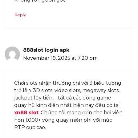
Reply
888slot login apk
November 19, 2025 at 7:20 pm
Chơi slots nhận thưởng chỉ với 3 biểu tượng
trở lên. 3D slots, video slots, megaway slots,
jackpot lũy tiến,… tất cả các dòng game
quay hũ kinh điển nhất hiện nay đều có tại
xn88 slot
. Chúng tôi mang đến cho hội viên
hơn 1.000+ vòng quay miễn phí với mức
RTP cực cao.