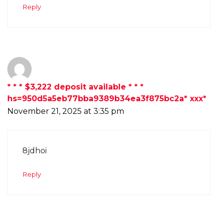
Reply
* * * $3,222 deposit available * * *
hs=950d5a5eb77bba9389b34ea3f875bc2a* ххх*
November 21, 2025 at 3:35 pm
8jdhoi
Reply