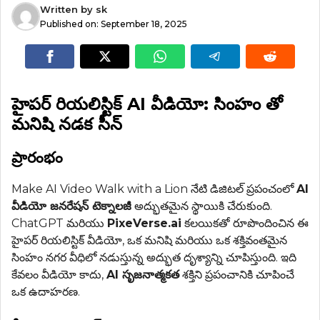
Written by
sk
Published on:
September 18, 2025
హైపర్ రియలిస్టిక్ AI వీడియో: సింహం తో
మనిషి నడక సీన్
ప్రారంభం
Make AI Video Walk with a Lion నేటి డిజిటల్ ప్రపంచంలో
AI
వీడియో జనరేషన్ టెక్నాలజీ
అద్భుతమైన స్థాయికి చేరుకుంది.
ChatGPT మరియు
PixeVerse.ai
కలయికతో రూపొందించిన ఈ
హైపర్ రియలిస్టిక్ వీడియో, ఒక మనిషి మరియు ఒక శక్తివంతమైన
సింహం నగర వీధిలో నడుస్తున్న అద్భుత దృశ్యాన్ని చూపిస్తుంది. ఇది
కేవలం వీడియో కాదు,
AI సృజనాత్మకత
శక్తిని ప్రపంచానికి చూపించే
ఒక ఉదాహరణ.