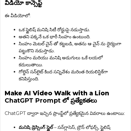
వీడియో కాన్సెప్ట్
ఈ వీడియోలో:
ఒక స్టైలిష్ మనిషి సిటీ రోడ్డుపై నడుస్తాడు.
అతని పక్కనే ఒక భారీ సింహం ఉంటుంది.
సింహం మెటల్ చైన్ తో కట్టబడి, అతను ఆ చైన్ ను ధైర్యంగా
పట్టుకొని నడుస్తాడు.
సింహం మరియు మనిషి అడుగులు ఒకే లయలో
కదులుతాయి.
గోల్డెన్ సన్‌లైట్ కింద సన్నివేశం మరింత రియలిస్టిక్‌గా
కనిపిస్తుంది.
Make AI Video Walk with a Lion
ChatGPT Prompt లో ప్రత్యేకతలు
ChatGPT ద్వారా ఇచ్చిన ప్రాంప్ట్‌లో ప్రత్యేకమైన వివరాలు ఉంటాయి:
మనిషి డ్రెస్సింగ్ స్టైల్
– సన్‌గ్లాసెస్, బ్రౌన్ లోఫర్స్, స్టైలిష్