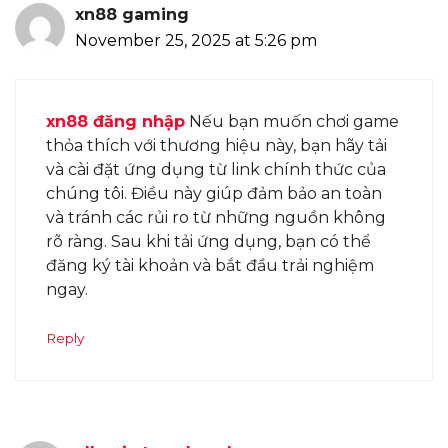
xn88 gaming
November 25, 2025 at 5:26 pm
xn88 đăng nhập
Nếu bạn muốn chơi game
thỏa thích với thương hiệu này, bạn hãy tải
và cài đặt ứng dụng từ link chính thức của
chúng tôi. Điều này giúp đảm bảo an toàn
và tránh các rủi ro từ những nguồn không
rõ ràng. Sau khi tải ứng dụng, bạn có thể
đăng ký tài khoản và bắt đầu trải nghiệm
ngay.
Reply