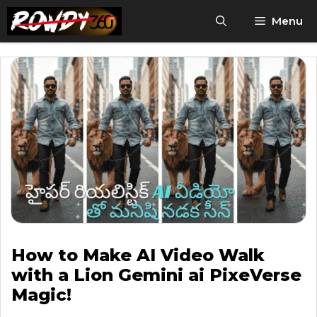
Skip
Menu
to
content
How to Make AI Video Walk
with a Lion Gemini ai PixeVerse
Magic!