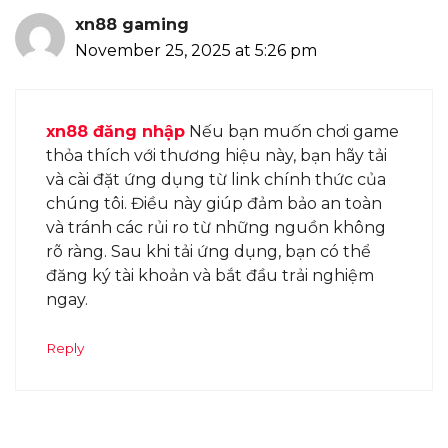
xn88 gaming
November 25, 2025 at 5:26 pm
xn88 đăng nhập
Nếu bạn muốn chơi game
thỏa thích với thương hiệu này, bạn hãy tải
và cài đặt ứng dụng từ link chính thức của
chúng tôi. Điều này giúp đảm bảo an toàn
và tránh các rủi ro từ những nguồn không
rõ ràng. Sau khi tải ứng dụng, bạn có thể
đăng ký tài khoản và bắt đầu trải nghiệm
ngay.
Reply