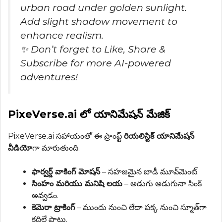
urban road under golden sunlight.
Add slight shadow movement to
enhance realism.
✨ Don’t forget to Like, Share &
Subscribe for more AI-powered
adventures!
PixeVerse.ai లో యానిమేషన్ మేజిక్
PixeVerse.ai సహాయంతో ఈ ప్రాంప్ట్
రియలిస్టిక్ యానిమేషన్
వీడియో
గా మారుతుంది.
ఫార్వర్డ్ వాకింగ్ మోషన్
– సహజమైన బాడీ మూవ్‌మెంట్.
సింహం మరియు మనిషి లయ
– అడుగు అడుగునా సింక్
అవ్వడం.
కెమెరా ట్రాకింగ్
– ముందు నుంచి లేదా పక్క నుంచి స్మూత్‌గా
కదిలే షాట్లు.