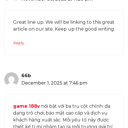
Great line up. We will be linking to this great
article on our site. Keep up the good writing.
Reply
66b
December 1, 2025 at 7:46 pm
game 188v
nổi bật với ba trụ cột chính: đa
dạng trò chơi, bảo mật cao cấp và dịch vụ
khách hàng xuất sắc. Mỗi yếu tố này được
thiết kế tỉ mỉ nhằm tạo ra môi trường giải trí