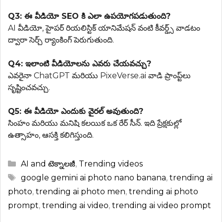
Q3: ఈ వీడియో SEO కి ఎలా ఉపయోగపడుతుంది?
AI వీడియో, హైపర్ రియలిస్టిక్ యానిమేషన్ వంటి కీవర్డ్స్ వాడటం
ద్వారా సెర్చ్ ర్యాంకింగ్ పెరుగుతుంది.
Q4: ఇలాంటి వీడియోలను ఎవరు చేయవచ్చు?
ఎవరైనా ChatGPT మరియు PixeVerse.ai వాడి ప్రాంప్ట్‌లు
సృష్టించవచ్చు.
Q5: ఈ వీడియో ఎందుకు వైరల్ అవుతుంది?
సింహం మరియు మనిషి కలయిక ఒక రేర్ సీన్. ఇది ప్రేక్షకుల్లో
ఉత్సాహం, ఆసక్తి కలిగిస్తుంది.
Categories
AI and టెక్నాలజీ
,
Trending videos
Tags
google gemini ai photo nano banana
,
trending ai
photo
,
trending ai photo men
,
trending ai photo
prompt
,
trending ai video
,
trending ai video prompt