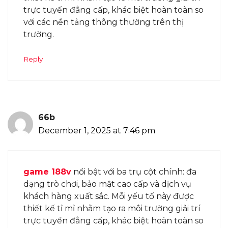
trực tuyến đẳng cấp, khác biệt hoàn toàn so
với các nền tảng thông thường trên thị
trường.
Reply
66b
December 1, 2025 at 7:46 pm
game 188v
nổi bật với ba trụ cột chính: đa
dạng trò chơi, bảo mật cao cấp và dịch vụ
khách hàng xuất sắc. Mỗi yếu tố này được
thiết kế tỉ mỉ nhằm tạo ra môi trường giải trí
trực tuyến đẳng cấp, khác biệt hoàn toàn so